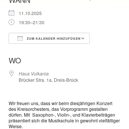
11.10.2025
19:30–21:30
ZUM KALENDER HINZUFÜGEN
ICS herunterladen
Google Kalender
iCalendar
Office 365
Outlook Live
WO
Haus Vulkania
Brücker Stra. 1a, Dreis-Brück
Wir freuen uns, dass wir beim diesjährigen Konzert
des Kreisorchesters, das Vorprogramm gestalten
dürfen. Mit Saxophon-, Violin-, und Klavierbeiträgen
präsentiert sich die Musikschule in gewohnt vielfältiger
Weise.