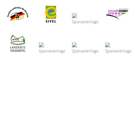
Musikschule Landkreis Vulkaneifel e.V. Alle Rechte vorbehalten.