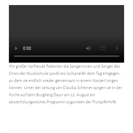
Mit großer Vorfreude fieberten die Sängerinnen und Sänger des
Chors der Musikschule Landkreis Vulkaneifel dem Tag entgegen,
an dem sie endlich wieder gemeinsam in einem Konzert singen
können. Unter der Leitung von Claudia Scheiner sangen sie in der
Kirche auf dem Burgberg Daun am 22. August ein
abwechslungsreiches Programm zugunsten der Flutopferhilfe.