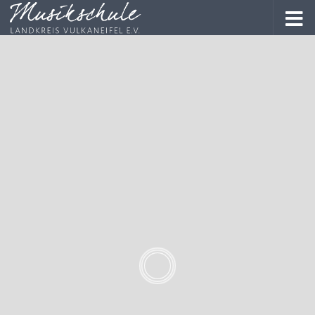
Regina
Protmann
Haus Daun: