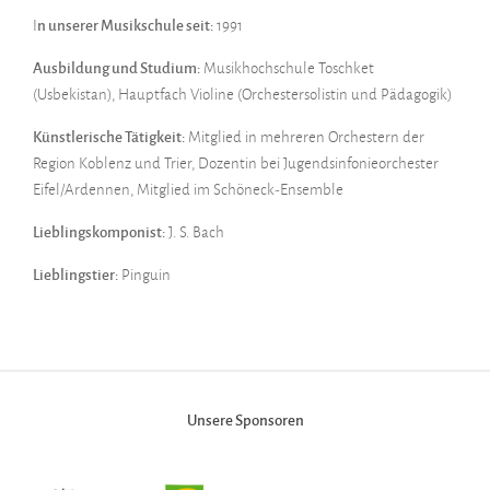
I
n unserer Musikschule seit:
1991
Ausbildung und Studium:
Musikhochschule Toschket
(Usbekistan), Hauptfach Violine (Orchestersolistin und Pädagogik)
Künstlerische Tätigkeit:
Mitglied in mehreren Orchestern der
Region Koblenz und Trier, Dozentin bei Jugendsinfonieorchester
Eifel/Ardennen, Mitglied im Schöneck-Ensemble
Lieblingskomponist:
J. S. Bach
Lieblingstier:
Pinguin
Unsere Sponsoren