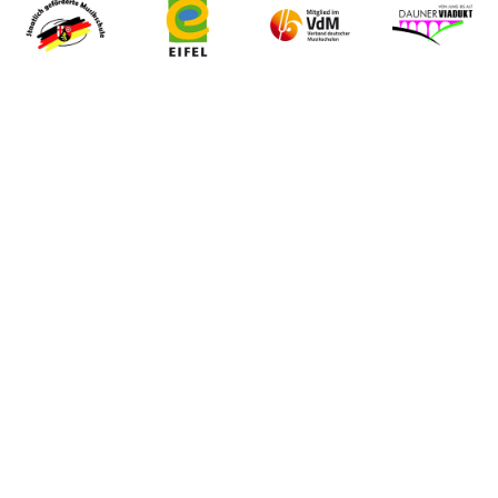
Musikschule Landkreis Vulkaneifel e.V. Alle Rechte vorbehalten.