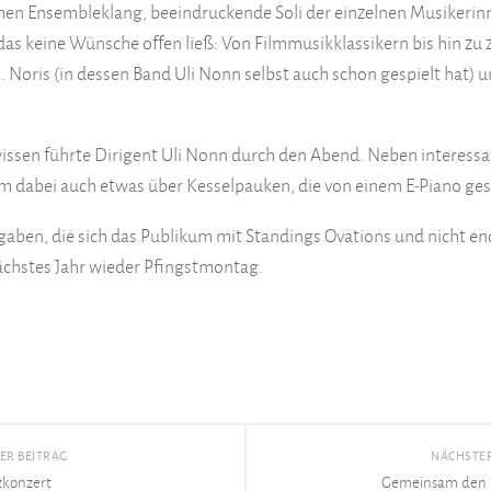
chen Ensembleklang, beeindruckende Soli der einzelnen Musikerin
 keine Wünsche offen ließ: Von Filmmusikklassikern bis hin zu z
Noris (in dessen Band Uli Nonn selbst auch schon gespielt hat) un
ssen führte Dirigent Uli Nonn durch den Abend. Neben interes
um dabei auch etwas über Kesselpauken, die von einem E-Piano ge
gaben, die sich das Publikum mit Standings Ovations und nicht e
 nächstes Jahr wieder Pfingstmontag.
ER BEITRAG
NÄCHSTER
zkonzert
Gemeinsam den F