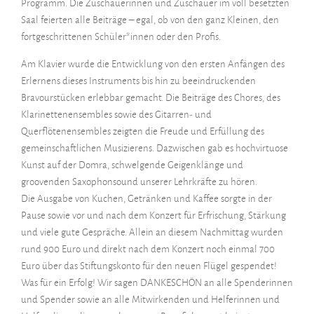
Programm. Die Zuschauerinnen und Zuschauer im voll besetzten
Saal feierten alle Beiträge – egal, ob von den ganz Kleinen, den
fortgeschrittenen Schüler*innen oder den Profis.
Am Klavier wurde die Entwicklung von den ersten Anfängen des
Erlernens dieses Instruments bis hin zu beeindruckenden
Bravourstücken erlebbar gemacht. Die Beiträge des Chores, des
Klarinettenensembles sowie des Gitarren- und
Querflötenensembles zeigten die Freude und Erfüllung des
gemeinschaftlichen Musizierens. Dazwischen gab es hochvirtuose
Kunst auf der Domra, schwelgende Geigenklänge und
groovenden Saxophonsound unserer Lehrkräfte zu hören.
Die Ausgabe von Kuchen, Getränken und Kaffee sorgte in der
Pause sowie vor und nach dem Konzert für Erfrischung, Stärkung
und viele gute Gespräche. Allein an diesem Nachmittag wurden
rund 900 Euro und direkt nach dem Konzert noch einmal 700
Euro über das Stiftungskonto für den neuen Flügel gespendet!
Was für ein Erfolg! Wir sagen DANKESCHÖN an alle Spenderinnen
und Spender sowie an alle Mitwirkenden und Helferinnen und